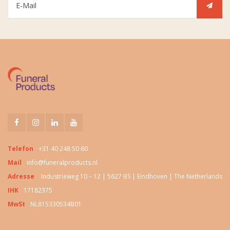
Telefon
+31 40 248 50 60
Mail
info@funeralproducts.nl
Adresse
Industrieweg 10 – 12 | 5627 BS | Eindhoven | The Netherlands
IHK
17182375
MwSt
NL815330534B01