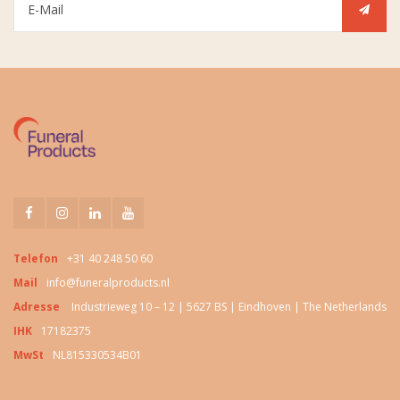
Telefon
+31 40 248 50 60
Mail
info@funeralproducts.nl
Adresse
Industrieweg 10 – 12 | 5627 BS | Eindhoven | The Netherlands
IHK
17182375
MwSt
NL815330534B01