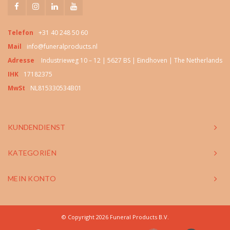
Telefon
+31 40 248 50 60
Mail
info@funeralproducts.nl
Adresse
Industrieweg 10 – 12 | 5627 BS | Eindhoven | The Netherlands
IHK
17182375
MwSt
NL815330534B01
KUNDENDIENST
KATEGORIËN
MEIN KONTO
© Copyright 2026 Funeral Products B.V.