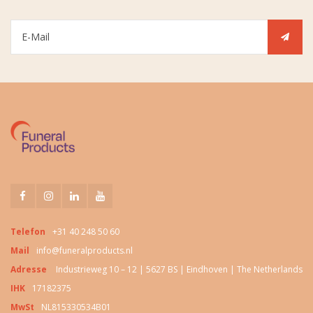
Telefon
+31 40 248 50 60
Mail
info@funeralproducts.nl
Adresse
Industrieweg 10 – 12 | 5627 BS | Eindhoven | The Netherlands
IHK
17182375
MwSt
NL815330534B01