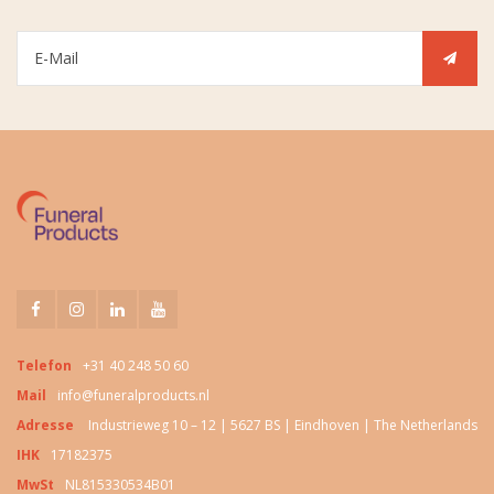
Telefon
+31 40 248 50 60
Mail
info@funeralproducts.nl
Adresse
Industrieweg 10 – 12 | 5627 BS | Eindhoven | The Netherlands
IHK
17182375
MwSt
NL815330534B01