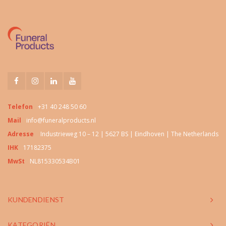
Telefon
+31 40 248 50 60
Mail
info@funeralproducts.nl
Adresse
Industrieweg 10 – 12 | 5627 BS | Eindhoven | The Netherlands
IHK
17182375
MwSt
NL815330534B01
KUNDENDIENST
KATEGORIËN