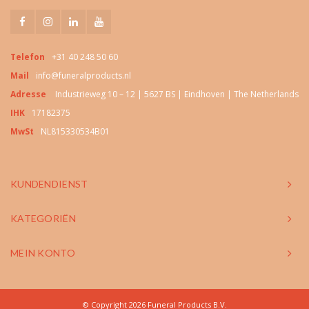
Telefon
+31 40 248 50 60
Mail
info@funeralproducts.nl
Adresse
Industrieweg 10 – 12 | 5627 BS | Eindhoven | The Netherlands
IHK
17182375
MwSt
NL815330534B01
KUNDENDIENST
KATEGORIËN
MEIN KONTO
© Copyright 2026 Funeral Products B.V.