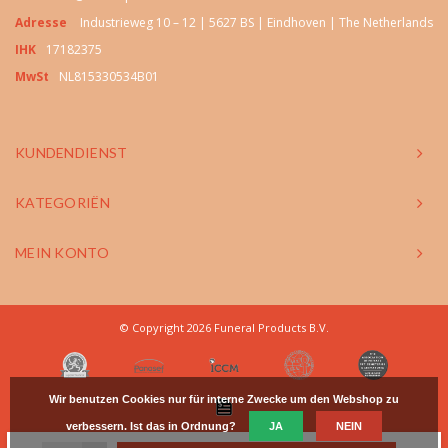
Adresse
Industrieweg 10 – 12 | 5627 BS | Eindhoven | The Netherlands
IHK
17182375
MwSt
NL815330534B01
KUNDENDIENST
KATEGORIËN
MEIN KONTO
© Copyright 2026 Funeral Products B.V.
Wir benutzen Cookies nur für interne Zwecke um den Webshop zu
verbessern. Ist das in Ordnung?
JA
NEIN