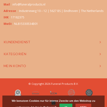
Mail
info@funeralproducts.nl
Adresse
Industrieweg 10 – 12 | 5627 BS | Eindhoven | The Netherlands
IHK
17182375
MwSt
NL815330534B01
KUNDENDIENST
KATEGORIËN
MEIN KONTO
© Copyright 2026 Funeral Products B.V.
Wir benutzen Cookies nur für interne Zwecke um den Webshop zu