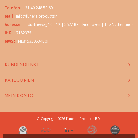
Telefon
+31 40 248 50 60
Mail
info@funeralproducts.nl
Adresse
Industrieweg 10 – 12 | 5627 BS | Eindhoven | The Netherlands
IHK
17182375
MwSt
NL815330534B01
KUNDENDIENST
KATEGORIËN
MEIN KONTO
© Copyright 2026 Funeral Products B.V.