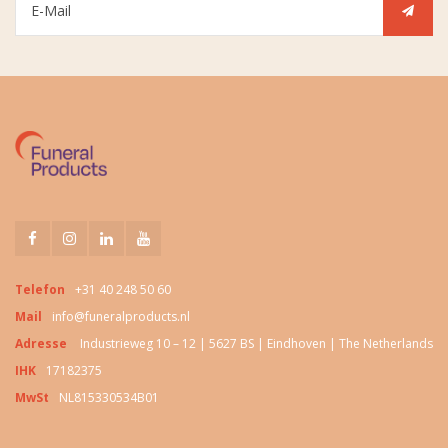
Telefon
+31 40 248 50 60
Mail
info@funeralproducts.nl
Adresse
Industrieweg 10 – 12 | 5627 BS | Eindhoven | The Netherlands
IHK
17182375
MwSt
NL815330534B01