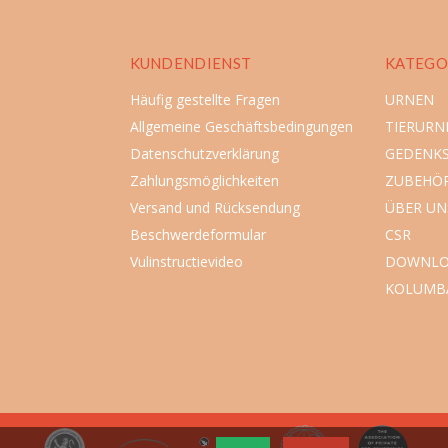
KUNDENDIENST
KATEGO
Häufig gestellte Fragen
URNEN
Allgemeine Geschäftsbedingungen
TIERURN
Datenschutzverklärung
GEDENK
Zahlungsmöglichkeiten
ZUBEHÖ
Versand und Rücksendung
ÜBER UN
Beschwerdeformular
CSR
Vulinstructievideo
DOWNLO
KOLUMB