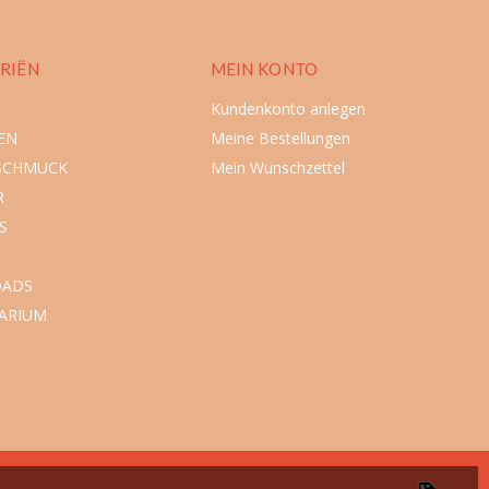
RIËN
MEIN KONTO
Kundenkonto anlegen
EN
Meine Bestellungen
SCHMUCK
Mein Wunschzettel
R
S
ADS
ARIUM