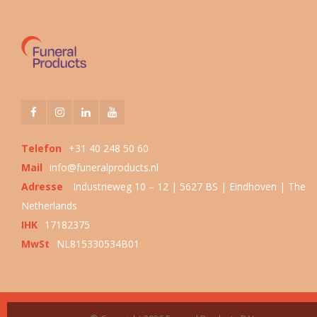
Telefon
+31 40 248 50 60
Mail
info@funeralproducts.nl
Adresse
Industrieweg 10 – 12 | 5627 BS | Eindhoven | The
Netherlands
IHK
17182375
MwSt
NL815330534B01