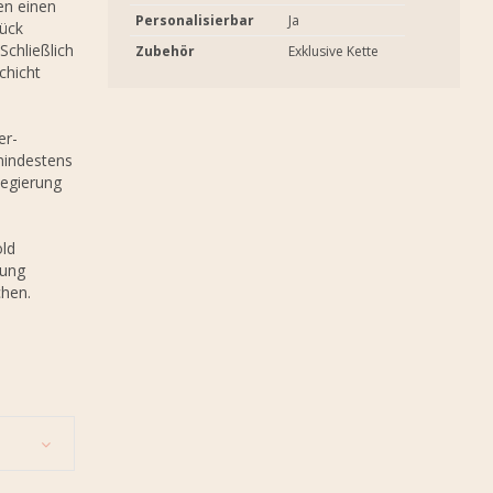
en einen
Personalisierbar
Ja
tück
Schließlich
Zubehör
Exklusive Kette
chicht
er-
mindestens
Legierung
old
lung
chen.