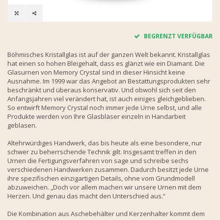
BEGRENZT VERFÜGBAR
Böhmisches Kristallglas ist auf der ganzen Welt bekannt. Kristallglas
hat einen so hohen Bleigehalt, dass es glänzt wie ein Diamant. Die
Glasurnen von Memory Crystal sind in dieser Hinsicht keine
Ausnahme. Im 1999 war das Angebot an Bestattungsprodukten sehr
beschränkt und überaus konservativ. Und obwohl sich seit den
Anfangsjahren viel verändert hat, ist auch einiges gleichgeblieben.
So entwirft Memory Crystal noch immer jede Urne selbst, und alle
Produkte werden von Ihre Glasbläser einzeln in Handarbeit
geblasen.
Altehrwürdiges Handwerk, das bis heute als eine besondere, nur
schwer zu beherrschende Technik gilt. Insgesamt treffen in den
Urnen die Fertigungsverfahren von sage und schreibe sechs
verschiedenen Handwerken zusammen. Dadurch besitzt jede Urne
ihre spezifischen einzigartigen Details, ohne vom Grundmodell
abzuweichen. „Doch vor allem machen wir unsere Urnen mit dem
Herzen. Und genau das macht den Unterschied aus.“
Die Kombination aus Aschebehälter und Kerzenhalter kommt dem