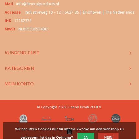
Mail
info@funeralproducts.nl
Adresse
Industrieweg 10 – 12 | 5627 BS | Eindhoven | The Netherlands
IHK
17182375
MwSt
NL815330534B01
KUNDENDIENST
KATEGORIËN
MEIN KONTO
© Copyright 2026 Funeral Products B.V.
Wir benutzen Cookies nur für interne Zwecke um den Webshop zu
verbessern. Ist das in Ordnung?
JA
NEIN