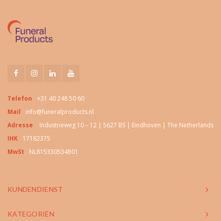
Telefon
+31 40 248 50 60
Mail
info@funeralproducts.nl
Adresse
Industrieweg 10 – 12 | 5627 BS | Eindhoven | The Netherlands
IHK
17182375
MwSt
NL815330534B01
KUNDENDIENST
KATEGORIËN