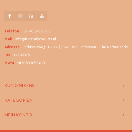
Telefon
+31 40 248 50 60
Mail
info@funeralproducts.nl
Adresse
Industrieweg 10 – 12 | 5627 BS | Eindhoven | The Netherlands
IHK
17182375
MwSt
NL815330534B01
KUNDENDIENST
KATEGORIËN
MEIN KONTO