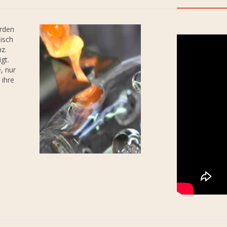
erden
isch
nz.
gt.
, nur
 ihre