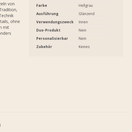
nzeln von
Farbe
Hellgrau
Tradition,
Ausführung
Glänzend
Technik
tails, ohne
Verwendungszweck
Innen
n mit
Duo-Produkt
Nein
onders
Personalisierbar
Nein
Zubehör
Keines
g