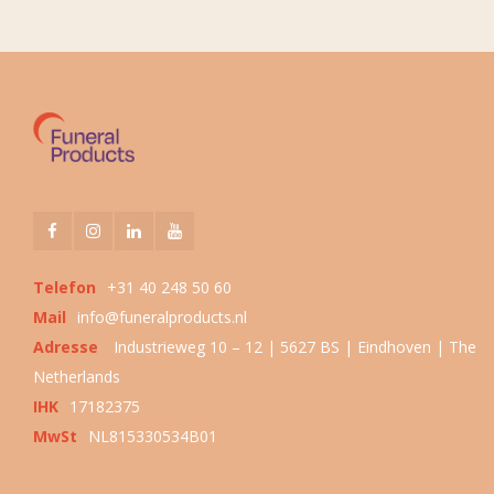
Telefon
+31 40 248 50 60
Mail
info@funeralproducts.nl
Adresse
Industrieweg 10 – 12 | 5627 BS | Eindhoven | The
Netherlands
IHK
17182375
MwSt
NL815330534B01