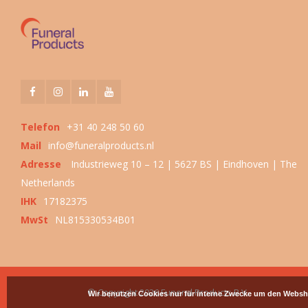
Telefon
+31 40 248 50 60
Mail
info@funeralproducts.nl
Adresse
Industrieweg 10 – 12 | 5627 BS | Eindhoven | The
Netherlands
IHK
17182375
MwSt
NL815330534B01
© Copyright 2026 Funeral Products B.V.
Wir benutzen Cookies nur für interne Zwecke um den Websh