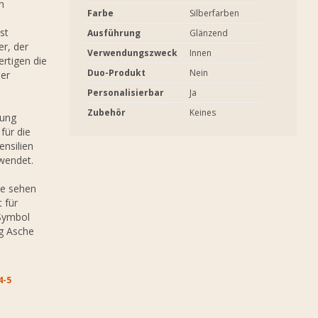
n
Farbe
Silberfarben
st
Ausführung
Glänzend
r, der
Verwendungszweck
Innen
ertigen die
Duo-Produkt
Nein
ser
Personalisierbar
Ja
Zubehör
Keines
lung
für die
ensilien
wendet.
ie sehen
 für
 Symbol
ig Asche
5 W