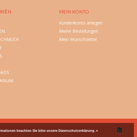
RIËN
MEIN KONTO
Kundenkonto anlegen
EN
Meine Bestellungen
SCHMUCK
Mein Wunschzettel
R
S
ADS
ARIUM
ormationen beachten Sie bitte unsere Datenschutzerklärung. »