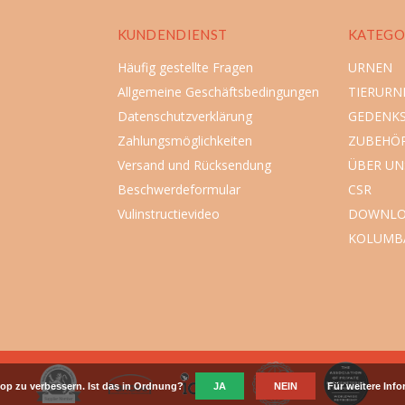
KUNDENDIENST
KATEGO
Häufig gestellte Fragen
URNEN
Allgemeine Geschäftsbedingungen
TIERURN
Datenschutzverklärung
GEDENK
Zahlungsmöglichkeiten
ZUBEHÖ
Versand und Rücksendung
ÜBER UN
Beschwerdeformular
CSR
Vulinstructievideo
DOWNLO
KOLUMB
op zu verbessern. Ist das in Ordnung?
JA
NEIN
Für weitere Inf