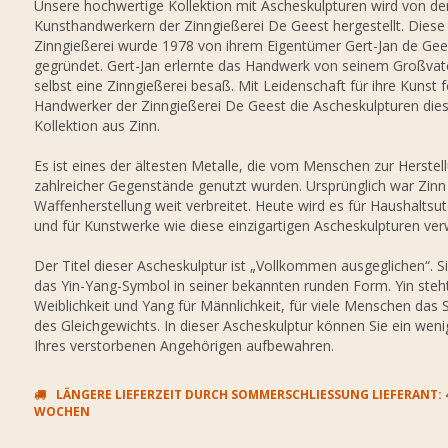
Unsere hochwertige Kollektion mit Ascheskulpturen wird von de
Kunsthandwerkern der Zinngießerei De Geest hergestellt. Diese
Zinngießerei wurde 1978 von ihrem Eigentümer Gert-Jan de Gee
gegründet. Gert-Jan erlernte das Handwerk von seinem Großvate
selbst eine Zinngießerei besaß. Mit Leidenschaft für ihre Kunst f
Handwerker der Zinngießerei De Geest die Ascheskulpturen die
Kollektion aus Zinn.
Es ist eines der ältesten Metalle, die vom Menschen zur Herstel
zahlreicher Gegenstände genutzt wurden. Ursprünglich war Zinn 
Waffenherstellung weit verbreitet. Heute wird es für Haushaltsut
und für Kunstwerke wie diese einzigartigen Ascheskulpturen ver
Der Titel dieser Ascheskulptur ist „Vollkommen ausgeglichen“. S
das Yin-Yang-Symbol in seiner bekannten runden Form. Yin steht
Weiblichkeit und Yang für Männlichkeit, für viele Menschen das
des Gleichgewichts. In dieser Ascheskulptur können Sie ein wen
Ihres verstorbenen Angehörigen aufbewahren.
LÄNGERE LIEFERZEIT DURCH SOMMERSCHLIESSUNG LIEFERANT: 4-
OCHEN