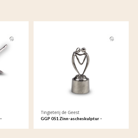
Tingieterij de Geest
-
GGP 051 Zinn-ascheskulptur -
iebe
Verbunden durch unser Herz