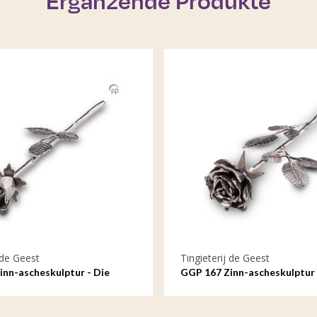
Ergänzende Produkte
 de Geest
Tingieterij de Geest
nn-ascheskulptur - Die
GGP 167 Zinn-ascheskulptur 
ol der Liebe
Blühende Rose, Symbol der L