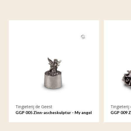
Tingieterij de Geest
Tingieterij
GGP 005 Zinn-ascheskulptur - My angel
GGP 009 Zi
in heaven
Rose, Symb