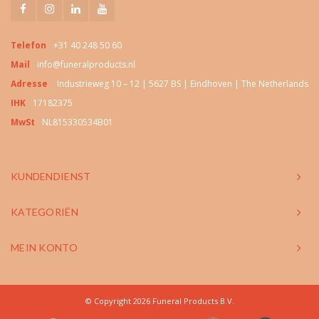
Telefon
+31 40 248 50 60
Mail
info@funeralproducts.nl
Adresse
Industrieweg 10 – 12 | 5627 BS | Eindhoven | The Netherlands
IHK
17182375
MwSt
NL815330534B01
KUNDENDIENST
KATEGORIËN
MEIN KONTO
© Copyright 2026 Funeral Products B.V.