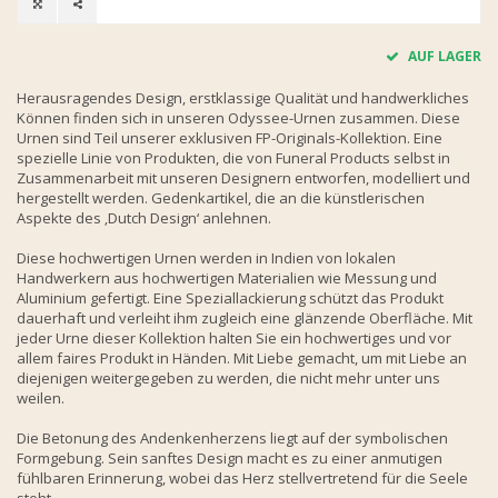
AUF LAGER
Herausragendes Design, erstklassige Qualität und handwerkliches
Können finden sich in unseren Odyssee-Urnen zusammen. Diese
Urnen sind Teil unserer exklusiven FP-Originals-Kollektion. Eine
spezielle Linie von Produkten, die von Funeral Products selbst in
Zusammenarbeit mit unseren Designern entworfen, modelliert und
hergestellt werden. Gedenkartikel, die an die künstlerischen
Aspekte des ‚Dutch Design‘ anlehnen.
Diese hochwertigen Urnen werden in Indien von lokalen
Handwerkern aus hochwertigen Materialien wie Messung und
Aluminium gefertigt. Eine Speziallackierung schützt das Produkt
dauerhaft und verleiht ihm zugleich eine glänzende Oberfläche. Mit
jeder Urne dieser Kollektion halten Sie ein hochwertiges und vor
allem faires Produkt in Händen. Mit Liebe gemacht, um mit Liebe an
diejenigen weitergegeben zu werden, die nicht mehr unter uns
weilen.
Die Betonung des Andenkenherzens liegt auf der symbolischen
Formgebung. Sein sanftes Design macht es zu einer anmutigen
fühlbaren Erinnerung, wobei das Herz stellvertretend für die Seele
steht.