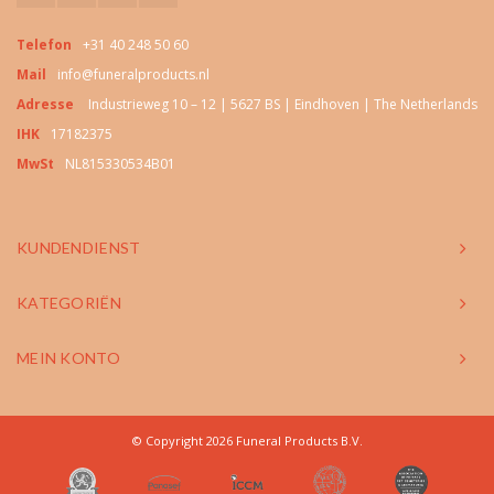
Telefon
+31 40 248 50 60
Mail
info@funeralproducts.nl
Adresse
Industrieweg 10 – 12 | 5627 BS | Eindhoven | The Netherlands
IHK
17182375
MwSt
NL815330534B01
KUNDENDIENST
KATEGORIËN
MEIN KONTO
© Copyright 2026 Funeral Products B.V.