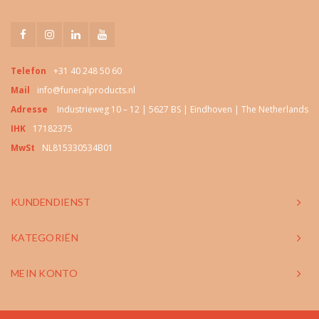
Telefon
+31 40 248 50 60
Mail
info@funeralproducts.nl
Adresse
Industrieweg 10 – 12 | 5627 BS | Eindhoven | The Netherlands
IHK
17182375
MwSt
NL815330534B01
KUNDENDIENST
KATEGORIËN
MEIN KONTO