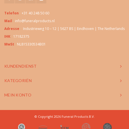
Telefon
+31 40 248 50 60
Mail
info@funeralproducts.nl
Adresse
Industrieweg 10 – 12 | 5627 BS | Eindhoven | The Netherlands
IHK
17182375
MwSt
NL815330534B01
KUNDENDIENST
KATEGORIËN
MEIN KONTO
© Copyright 2026 Funeral Products B.V.