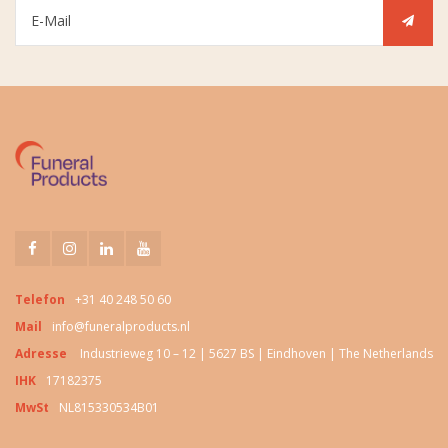
Telefon
+31 40 248 50 60
Mail
info@funeralproducts.nl
Adresse
Industrieweg 10 – 12 | 5627 BS | Eindhoven | The Netherlands
IHK
17182375
MwSt
NL815330534B01