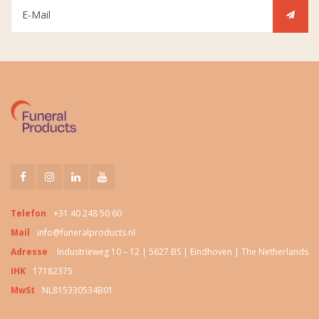
Telefon
+31 40 248 50 60
Mail
info@funeralproducts.nl
Adresse
Industrieweg 10 – 12 | 5627 BS | Eindhoven | The Netherlands
IHK
17182375
MwSt
NL815330534B01