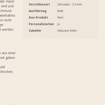
 der Hand
Verschlussart
Schraube - 3.0 mm
t sind und
 Schmuck
Ausführung
Matt
hebehältnis
Duo-Produkt
Nein
em nicht
Personalisierbar
Ja
ger
et werden
Zubehör
Exklusive Kette
h aus einer
eit geben.
gold
0 Wochen.