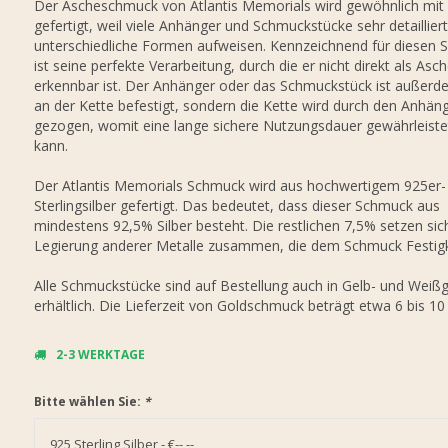
Der Ascheschmuck von Atlantis Memorials wird gewöhnlich mit
gefertigt, weil viele Anhänger und Schmuckstücke sehr detaillier
unterschiedliche Formen aufweisen. Kennzeichnend für diesen
ist seine perfekte Verarbeitung, durch die er nicht direkt als Asc
erkennbar ist. Der Anhänger oder das Schmuckstück ist außerd
an der Kette befestigt, sondern die Kette wird durch den Anhän
gezogen, womit eine lange sichere Nutzungsdauer gewährleist
kann.
Der Atlantis Memorials Schmuck wird aus hochwertigem 925er-
Sterlingsilber gefertigt. Das bedeutet, dass dieser Schmuck aus
mindestens 92,5% Silber besteht. Die restlichen 7,5% setzen sic
Legierung anderer Metalle zusammen, die dem Schmuck Festigk
Alle Schmuckstücke sind auf Bestellung auch in Gelb- und Weiß
erhältlich. Die Lieferzeit von Goldschmuck beträgt etwa 6 bis 1
2-3 WERKTAGE
Bitte wählen Sie:
*
925 Sterling Silber - €--,--