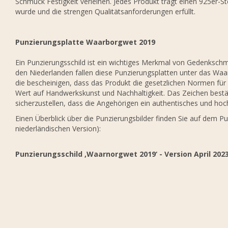
Schmuck Festigkeit verleihen. Jedes Produkt trägt einen 925er-St
wurde und die strengen Qualitätsanforderungen erfüllt.
Punzierungsplatte Waarborgwet 2019
Ein Punzierungsschild ist ein wichtiges Merkmal von Gedenkschmuc
den Niederlanden fallen diese Punzierungsplatten unter das Waar
die bescheinigen, dass das Produkt die gesetzlichen Normen für 
Wert auf Handwerkskunst und Nachhaltigkeit. Das Zeichen bestät
sicherzustellen, dass die Angehörigen ein authentisches und hoc
Einen Überblick über die Punzierungsbilder finden Sie auf dem Pu
niederländischen Version):
Punzierungsschild ‚Waarnorgwet 2019‘ - Version April 202