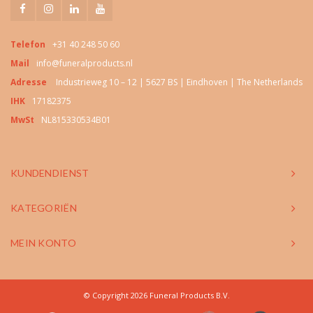
Telefon
+31 40 248 50 60
Mail
info@funeralproducts.nl
Adresse
Industrieweg 10 – 12 | 5627 BS | Eindhoven | The Netherlands
IHK
17182375
MwSt
NL815330534B01
KUNDENDIENST
KATEGORIËN
MEIN KONTO
© Copyright 2026 Funeral Products B.V.