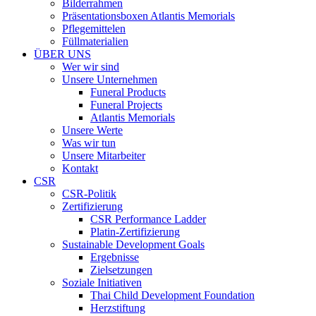
Bilderrahmen
Präsentationsboxen Atlantis Memorials
Pflegemittelen
Füllmaterialien
ÜBER UNS
Wer wir sind
Unsere Unternehmen
Funeral Products
Funeral Projects
Atlantis Memorials
Unsere Werte
Was wir tun
Unsere Mitarbeiter
Kontakt
CSR
CSR-Politik
Zertifizierung
CSR Performance Ladder
Platin-Zertifizierung
Sustainable Development Goals
Ergebnisse
Zielsetzungen
Soziale Initiativen
Thai Child Development Foundation
Herzstiftung