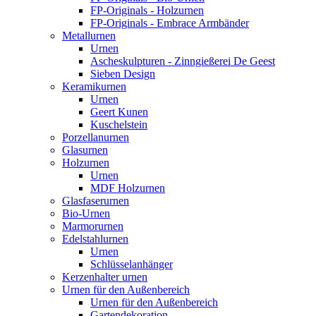
FP-Originals - Holzurnen
FP-Originals - Embrace Armbänder
Metallurnen
Urnen
Ascheskulpturen - Zinngießerei De Geest
Sieben Design
Keramikurnen
Urnen
Geert Kunen
Kuschelstein
Porzellanurnen
Glasurnen
Holzurnen
Urnen
MDF Holzurnen
Glasfaserurnen
Bio-Urnen
Marmorurnen
Edelstahlurnen
Urnen
Schlüsselanhänger
Kerzenhalter urnen
Urnen für den Außenbereich
Urnen für den Außenbereich
Gartendekoration