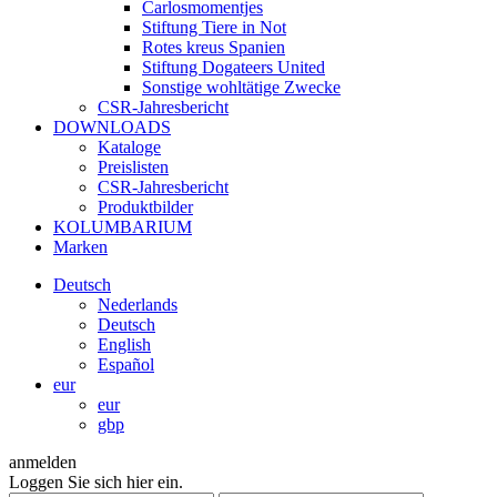
Carlosmomentjes
Stiftung Tiere in Not
Rotes kreus Spanien
Stiftung Dogateers United
Sonstige wohltätige Zwecke
CSR-Jahresbericht
DOWNLOADS
Kataloge
Preislisten
CSR-Jahresbericht
Produktbilder
KOLUMBARIUM
Marken
Deutsch
Nederlands
Deutsch
English
Español
eur
eur
gbp
anmelden
Loggen Sie sich hier ein.