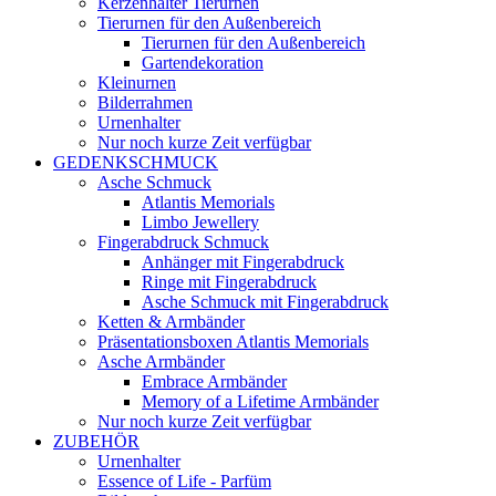
Kerzenhalter Tierurnen
Tierurnen für den Außenbereich
Tierurnen für den Außenbereich
Gartendekoration
Kleinurnen
Bilderrahmen
Urnenhalter
Nur noch kurze Zeit verfügbar
GEDENKSCHMUCK
Asche Schmuck
Atlantis Memorials
Limbo Jewellery
Fingerabdruck Schmuck
Anhänger mit Fingerabdruck
Ringe mit Fingerabdruck
Asche Schmuck mit Fingerabdruck
Ketten & Armbänder
Präsentationsboxen Atlantis Memorials
Asche Armbänder
Embrace Armbänder
Memory of a Lifetime Armbänder
Nur noch kurze Zeit verfügbar
ZUBEHÖR
Urnenhalter
Essence of Life - Parfüm