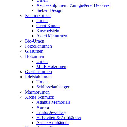
Urnen
Ascheskulpturen - Zinngießerei De Geest
Sieben Design
Keramikurnen
Urnen
Geert Kunen
Kuschelstein
Asteri kleinurnen
Bio-Urnen
Porzellanurnen
Glasurnen
Holzurnen
Urnen
MDF Holzurnen
Glasfaserurnen
Edelstahlurnen
Urnen
Schlüsselanhänger
Marmorurnen
Asche Schmuck
Atlantis Memorials
Aurora
Limbo Jewellery
Halsketten & Armbänder
Asche Armbänder