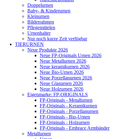
Doppelurnen
Baby- & Kinderurnen
Kleinurnen
Bilderrahmen
Pflegemittelen
Urnenhalter
Nur noch kurze Zeit verfügbar
TIERURNEN
Neue Produkte 2026
Neue FP-Originals Urnen 2026
Neue Metallurnen 2026
Neue keramikurnen 2026
Neue Bio-Urnen 2026
Neue Porzellanurnen 2026
Neue Glasurnen 2026
Neue Holzurnen 2026
Eigenmarke: FP-ORIGINALS
FP-Originals - Metallurnen
FP-Originals - Keramikurnen
FP-Originals - Porzellanurnen
FP-Originals - Bio-Urnen
FP-Originals - Holzurnen
FP-Originals - Embrace Armbänder
Metallurnen