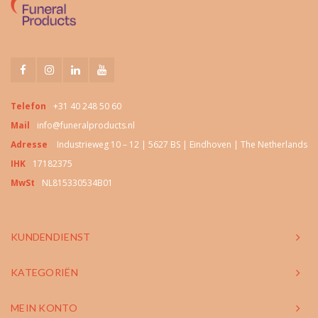
Telefon
+31 40 248 50 60
Mail
info@funeralproducts.nl
Adresse
Industrieweg 10 – 12 | 5627 BS | Eindhoven | The Netherlands
IHK
17182375
MwSt
NL815330534B01
KUNDENDIENST
KATEGORIËN
MEIN KONTO