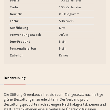
Breite
10.5 Zentimeter
Tiefe
10.5 Zentimeter
Gewicht
0.5 Kilogramm
Farbe
Silberweiß
Ausführung
Matt
Verwendungszweck
Außen
Duo-Produkt
Nein
Personalisierbar
Nein
Zubehör
Keines
Beschreibung
Die Stiftung GreenLeave hat sich zum Ziel gesetzt, nachhaltige
grüne Bestattungen zu erleichtern. Der Verband prüft
Bestattungsprodukte nach strengen Nachhaltigkeitskriterien und
stellt Hinterbliebenen eine zuverlässige Übersicht für einen