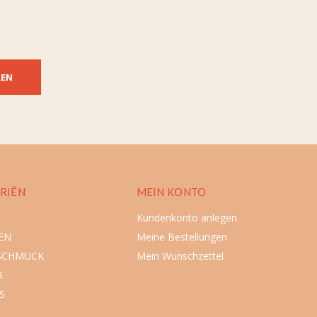
REN
RIËN
MEIN KONTO
Kundenkonto anlegen
EN
Meine Bestellungen
SCHMUCK
Mein Wunschzettel
R
S