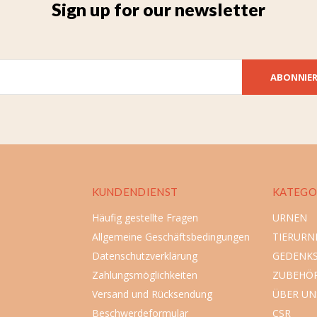
Sign up for our newsletter
ABONNIE
KUNDENDIENST
KATEGO
Häufig gestellte Fragen
URNEN
Allgemeine Geschäftsbedingungen
TIERURN
Datenschutzverklärung
GEDENK
Zahlungsmöglichkeiten
ZUBEHÖ
Versand und Rücksendung
ÜBER UN
Beschwerdeformular
CSR