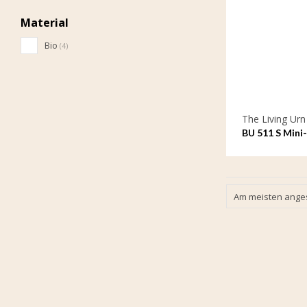
Material
Bio
(4)
The Living Urn
BU 511 S Mini
urne
Am meisten ang