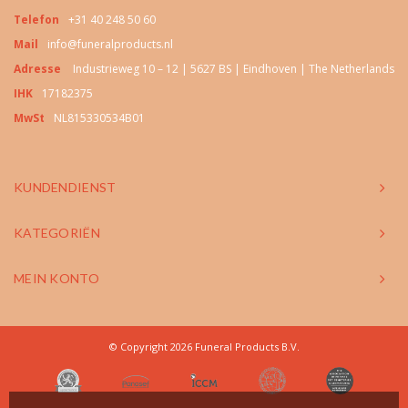
Telefon
+31 40 248 50 60
Mail
info@funeralproducts.nl
Adresse
Industrieweg 10 – 12 | 5627 BS | Eindhoven | The Netherlands
IHK
17182375
MwSt
NL815330534B01
KUNDENDIENST
KATEGORIËN
MEIN KONTO
© Copyright 2026 Funeral Products B.V.