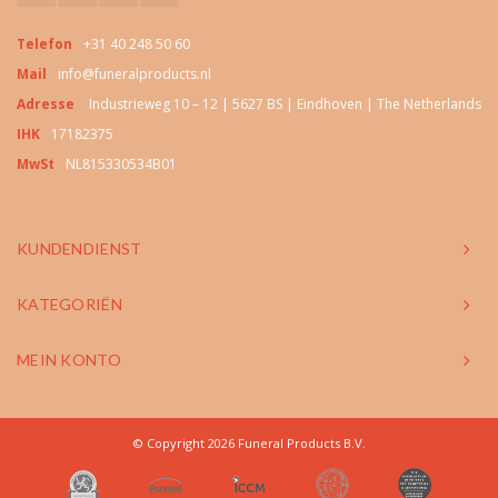
Telefon
+31 40 248 50 60
Mail
info@funeralproducts.nl
Adresse
Industrieweg 10 – 12 | 5627 BS | Eindhoven | The Netherlands
IHK
17182375
MwSt
NL815330534B01
KUNDENDIENST
KATEGORIËN
MEIN KONTO
© Copyright 2026 Funeral Products B.V.