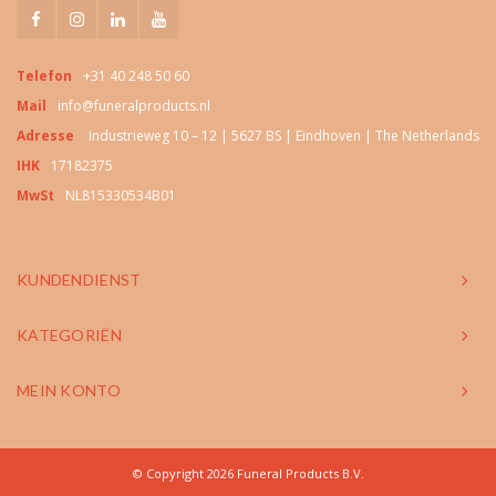
Telefon
+31 40 248 50 60
Mail
info@funeralproducts.nl
Adresse
Industrieweg 10 – 12 | 5627 BS | Eindhoven | The Netherlands
IHK
17182375
MwSt
NL815330534B01
KUNDENDIENST
KATEGORIËN
MEIN KONTO
© Copyright 2026 Funeral Products B.V.