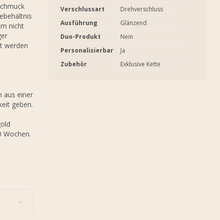
 Schmuck
Verschlussart
Drehverschluss
hebehältnis
Ausführung
Glänzend
em nicht
ger
Duo-Produkt
Nein
et werden
Personalisierbar
Ja
Zubehör
Exklusive Kette
h aus einer
eit geben.
gold
10 Wochen.