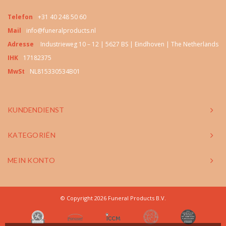
Telefon
+31 40 248 50 60
Mail
info@funeralproducts.nl
Adresse
Industrieweg 10 – 12 | 5627 BS | Eindhoven | The Netherlands
IHK
17182375
MwSt
NL815330534B01
KUNDENDIENST
KATEGORIËN
MEIN KONTO
© Copyright 2026 Funeral Products B.V.