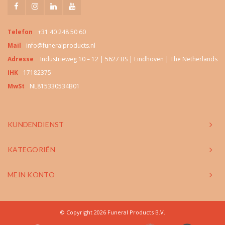
Telefon
+31 40 248 50 60
Mail
info@funeralproducts.nl
Adresse
Industrieweg 10 – 12 | 5627 BS | Eindhoven | The Netherlands
IHK
17182375
MwSt
NL815330534B01
KUNDENDIENST
KATEGORIËN
MEIN KONTO
© Copyright 2026 Funeral Products B.V.