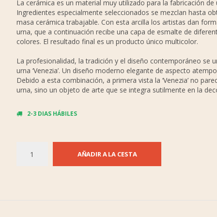
La cerámica es un material muy utilizado para la fabricación de 
Ingredientes especialmente seleccionados se mezclan hasta ob
masa cerámica trabajable. Con esta arcilla los artistas dan form
urna, que a continuación recibe una capa de esmalte de diferen
colores. El resultado final es un producto único multicolor.
La profesionalidad, la tradición y el diseño contemporáneo se u
urna ‘Venezia’. Un diseño moderno elegante de aspecto atempor
Debido a esta combinación, a primera vista la ‘Venezia’ no pare
urna, sino un objeto de arte que se integra sutilmente en la de
2-3 DIAS HÁBILES
AÑADIR A LA CESTA