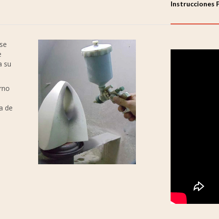
Instrucciones 
 se
e
a su
orno
a de