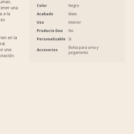
urnas.
Color
Negro
tener una
a a la
Acabado
Mate
tes
Uso
Interior
Producto Duo
No
nen en la
Personalizable
Sí
al.
Bolsa para urna y
ce una
Accesorios
pegamento
coración.