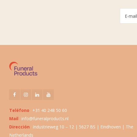
Teléfono
+31 40 248 50 60
Mail
info@funeralproducts.nl
Dirección
Industrieweg 10 – 12 | 5627 BS | Eindhoven | The
Netherlands