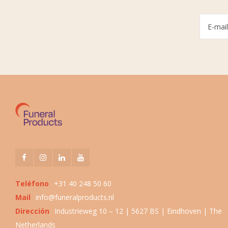
Teléfono
+31 40 248 50 60
Mail
info@funeralproducts.nl
Dirección
Industrieweg 10 – 12 | 5627 BS | Eindhoven | The
Netherlands