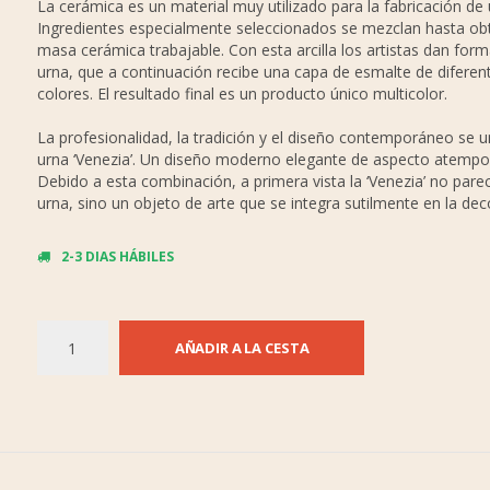
La cerámica es un material muy utilizado para la fabricación de 
Ingredientes especialmente seleccionados se mezclan hasta ob
masa cerámica trabajable. Con esta arcilla los artistas dan form
urna, que a continuación recibe una capa de esmalte de diferen
colores. El resultado final es un producto único multicolor.
La profesionalidad, la tradición y el diseño contemporáneo se u
urna ‘Venezia’. Un diseño moderno elegante de aspecto atempor
Debido a esta combinación, a primera vista la ‘Venezia’ no pare
urna, sino un objeto de arte que se integra sutilmente en la de
2-3 DIAS HÁBILES
AÑADIR A LA CESTA