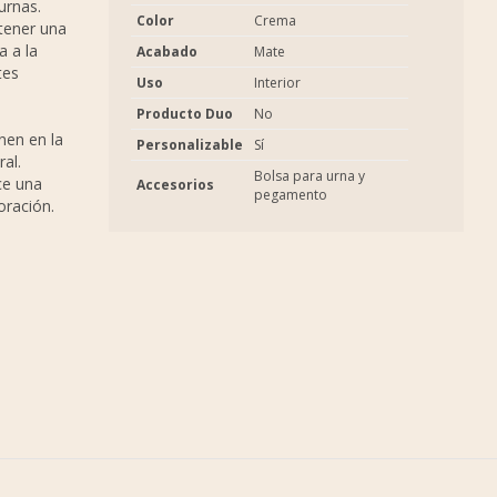
urnas.
Color
Crema
tener una
a a la
Acabado
Mate
tes
Uso
Interior
Producto Duo
No
nen en la
Personalizable
Sí
al.
Bolsa para urna y
ce una
Accesorios
pegamento
coración.