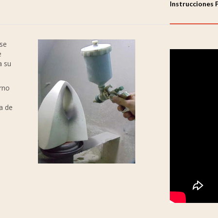
Instrucciones 
 se
e
a su
orno
a de