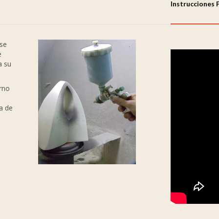
Instrucciones 
 se
e
a su
orno
a de