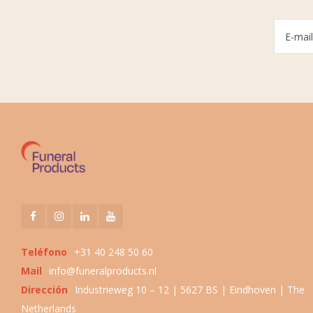
Teléfono
+31 40 248 50 60
Mail
info@funeralproducts.nl
Dirección
Industrieweg 10 – 12 | 5627 BS | Eindhoven | The
Netherlands