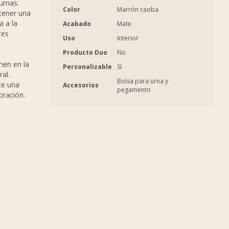
urnas.
Color
Marrón caoba
tener una
a a la
Acabado
Mate
tes
Uso
Interior
Producto Duo
No
nen en la
Personalizable
Sí
al.
Bolsa para urna y
ce una
Accesorios
pegamento
coración.