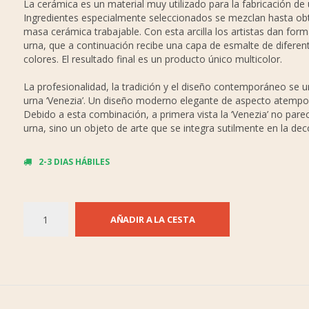
La cerámica es un material muy utilizado para la fabricación de 
Ingredientes especialmente seleccionados se mezclan hasta ob
masa cerámica trabajable. Con esta arcilla los artistas dan form
urna, que a continuación recibe una capa de esmalte de diferen
colores. El resultado final es un producto único multicolor.
La profesionalidad, la tradición y el diseño contemporáneo se u
urna ‘Venezia’. Un diseño moderno elegante de aspecto atempor
Debido a esta combinación, a primera vista la ‘Venezia’ no pare
urna, sino un objeto de arte que se integra sutilmente en la de
2-3 DIAS HÁBILES
AÑADIR A LA CESTA