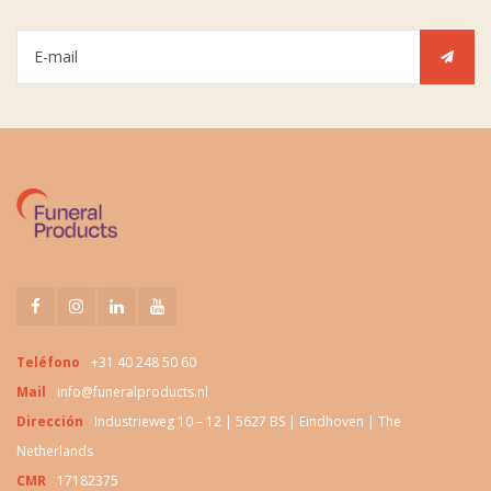
Teléfono
+31 40 248 50 60
Mail
info@funeralproducts.nl
Dirección
Industrieweg 10 – 12 | 5627 BS | Eindhoven | The
Netherlands
CMR
17182375