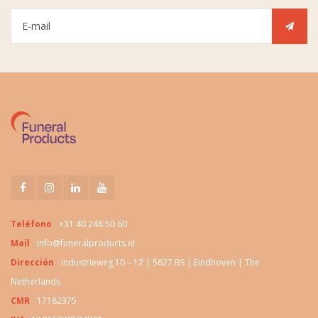
Teléfono
+31 40 248 50 60
Mail
info@funeralproducts.nl
Dirección
Industrieweg 10 – 12 | 5627 BS | Eindhoven | The
Netherlands
CMR
17182375