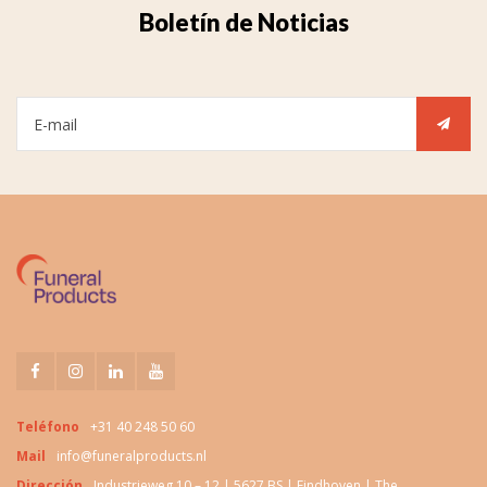
Boletín de Noticias
Teléfono
+31 40 248 50 60
Mail
info@funeralproducts.nl
Dirección
Industrieweg 10 – 12 | 5627 BS | Eindhoven | The