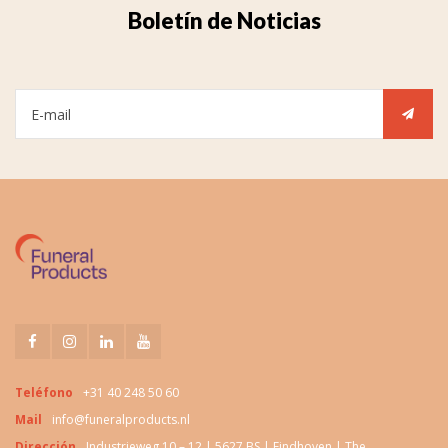
Boletín de Noticias
Teléfono
+31 40 248 50 60
Mail
info@funeralproducts.nl
Dirección
Industrieweg 10 – 12 | 5627 BS | Eindhoven | The