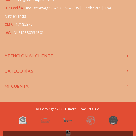
Dirección
Industrieweg 10 – 12 | 5627 BS | Eindhoven | The
Netherlands
CMR
17182375
IVA
NL815330534B01
ATENCIÓN AL CLIENTE
CATEGORÍAS
MI CUENTA
© Copyright 2026 Funeral Products B.V.