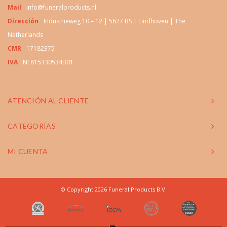
Mail
info@funeralproducts.nl
Dirección
Industrieweg 10 – 12 | 5627 BS | Eindhoven | The
Netherlands
CMR
17182375
IVA
NL815330534B01
ATENCIÓN AL CLIENTE
CATEGORÍAS
MI CUENTA
© Copyright 2026 Funeral Products B.V.