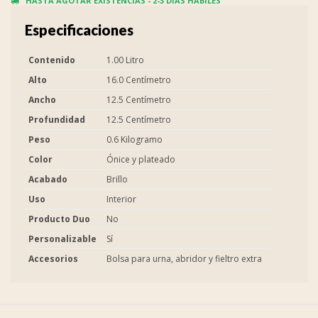
HASTA AGOTAR EXISTENCIAS - 2-3 DIAS HÁBILES
Especificaciones
Contenido
1.00 Litro
Alto
16.0 Centímetro
Ancho
12.5 Centímetro
Profundidad
12.5 Centímetro
Peso
0.6 Kilogramo
Color
Ónice y plateado
Acabado
Brillo
Uso
Interior
Producto Duo
No
Personalizable
Sí
Accesorios
Bolsa para urna, abridor y fieltro extra