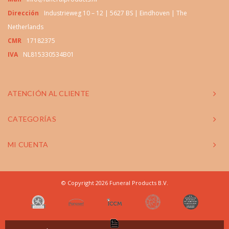
Dirección
Industrieweg 10 – 12 | 5627 BS | Eindhoven | The
Netherlands
CMR
17182375
IVA
NL815330534B01
ATENCIÓN AL CLIENTE
CATEGORÍAS
MI CUENTA
© Copyright 2026 Funeral Products B.V.