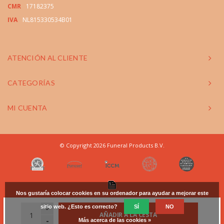
CMR
17182375
IVA
NL815330534B01
ATENCIÓN AL CLIENTE
CATEGORÍAS
MI CUENTA
© Copyright 2026 Funeral Products B.V.
Nos gustaría colocar cookies en su ordenador para ayudar a mejorar este
sitio web. ¿Esto es correcto?
+
SÍ
NO
AÑADIR A LA CESTA
-
Más acerca de las cookies »