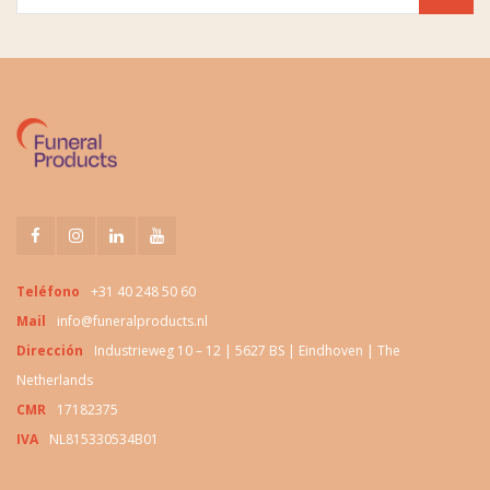
Teléfono
+31 40 248 50 60
Mail
info@funeralproducts.nl
Dirección
Industrieweg 10 – 12 | 5627 BS | Eindhoven | The
Netherlands
CMR
17182375
IVA
NL815330534B01