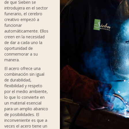
de que Sieben se
introdujera en el sector
funerario, el cerebro
creativo empezó a
funcionar
automáticamente. Ellos
creen en la necesidad
de dar a cada uno la
oportunidad de
conmemorar a su
manera.
El acero ofrece una
combinación sin igual
de durabilidad,
flexibilidad y respeto
por el medio ambiente,
lo que lo convierte en
un material esencial
para un amplio abanico
de posibilidades. El
inconveniente es que a
veces el acero tiene un