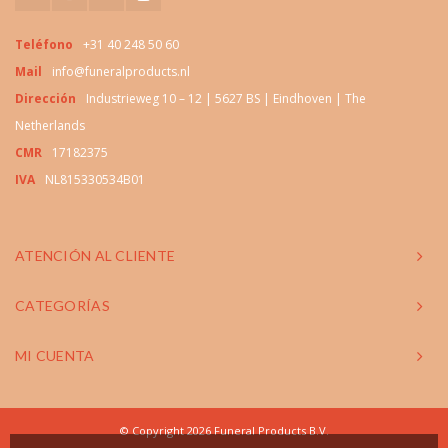
Teléfono
+31 40 248 50 60
Mail
info@funeralproducts.nl
Dirección
Industrieweg 10 – 12 | 5627 BS | Eindhoven | The
Netherlands
CMR
17182375
IVA
NL815330534B01
ATENCIÓN AL CLIENTE
CATEGORÍAS
MI CUENTA
© Copyright 2026 Funeral Products B.V.