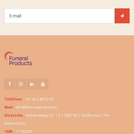
Teléfono
+31 40 248 50 60
Mail
info@funeralproducts.nl
Dirección
Industrieweg 10 – 12 | 5627 BS | Eindhoven | The
Netherlands
CMR
17182375