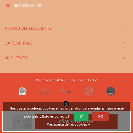
IVA
NL815330534B01
ATENCIÓN AL CLIENTE
CATEGORÍAS
MI CUENTA
© Copyright 2026 Funeral Products B.V.
Nos gustaría colocar cookies en su ordenador para ayudar a mejorar este
sitio web. ¿Esto es correcto?
+
SÍ
NO
AÑADIR A LA CESTA
-
Más acerca de las cookies »