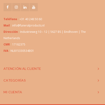
Teléfono
+31 40 248 50 60
Mail
info@funeralproducts.nl
Dirección
Industrieweg 10 – 12 | 5627 BS | Eindhoven | The
Netherlands
CMR
17182375
IVA
NL815330534B01
ATENCIÓN AL CLIENTE
CATEGORÍAS
MI CUENTA