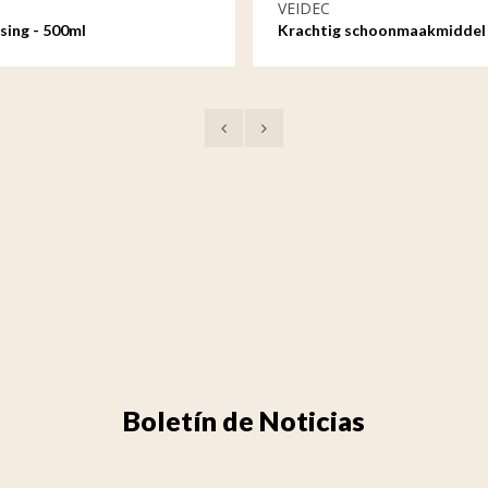
VEIDEC
sing - 500ml
Krachtig schoonmaakmiddel
waterbasis - 1ltr
Boletín de Noticias