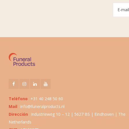
Teléfono
+31 40 248 50 60
Mail
info@funeralproducts.nl
Dirección
Industrieweg 10 – 12 | 5627 BS | Eindhoven | The
Netherlands